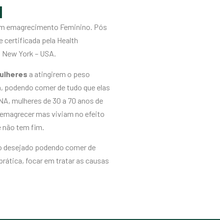
I
 em emagrecimento Feminino. Pós
 certificada pela Health
, New York – USA.
ulheres
a atingirem o peso
, podendo comer de tudo que elas
A, mulheres de 30 a 70 anos de
a emagrecer mas viviam no efeito
e não tem fim.
o desejado podendo comer de
rática, focar em tratar as causas